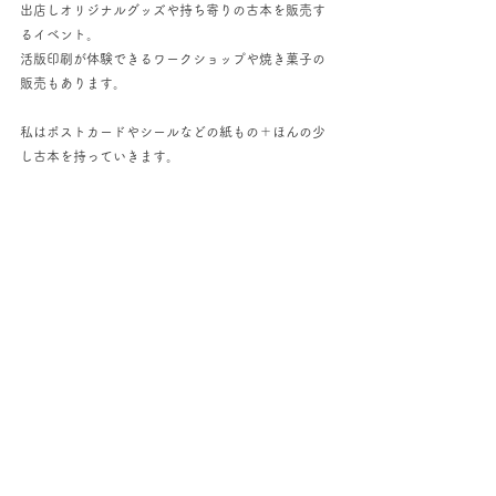
出店しオリジナルグッズや持ち寄りの古本を販売す
るイベント。
活版印刷が体験できるワークショップや焼き菓子の
販売もあります。
私はポストカードやシールなどの紙もの＋ほんの少
し古本を持っていきます。
当ブースで500円以上お買い上げくださった方には
描き下ろしイラストのブックカバーをプレゼント！
（先着順／枚数限定）
イベントの詳細はチラシ画像をご参照ください。
▼周南経済新聞でイベントが紹介されています！
https://shunan.keizai.biz/headline/1430/
コメント