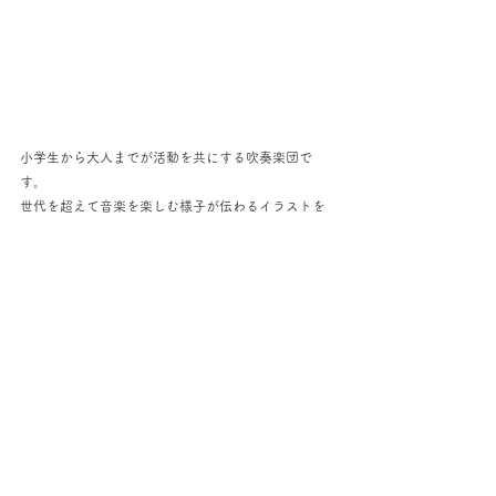
小学生から大人までが活動を共にする吹奏楽団で
す。
世代を超えて音楽を楽しむ様子が伝わるイラストを
心がけました。
コメント
コメントを追加…
Copyright ©Satoko Seki All Rights Reserved.